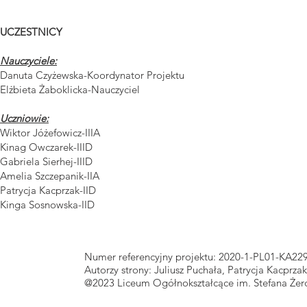
UCZESTNICY
Nauczyciele:
Danuta Czyżewska-Koordynator Projektu
Elżbieta Żaboklicka-Nauczyciel
Uczniowie:
Wiktor Jóżefowicz-IIIA
Kinag Owczarek-IIID
Gabriela Sierhej-IIID
Amelia Szczepanik-IIA
Patrycja Kacprzak-IID
Kinga Sosnowska-IID
Numer referencyjny projektu: 2020-1-PL01-KA22
Autorzy strony: Juliusz Puchała, Patrycja Kacpr
@2023 Liceum Ogółnokształcące im. Stefana Że