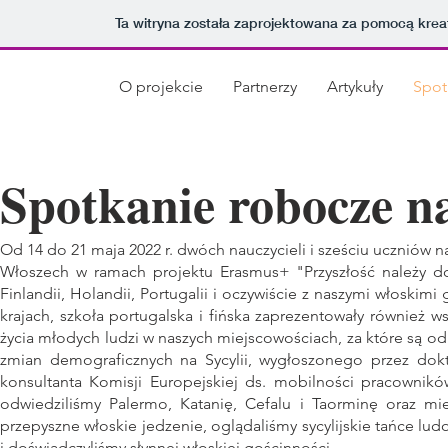
Ta witryna została zaprojektowana za pomocą kre
O projekcie
Partnerzy
Artykuły
Spot
Spotkanie robocze n
Od 14 do 21 maja 2022 r. dwóch nauczycieli i sześciu uczniów na
Włoszech w ramach projektu Erasmus+ "Przyszłość należy do 
Finlandii, Holandii, Portugalii i oczywiście z naszymi włoskim
krajach, szkoła portugalska i fińska zaprezentowały również 
życia młodych ludzi w naszych miejscowościach, za które są od
zmian demograficznych na Sycylii, wygłoszonego przez dokt
konsultanta Komisji Europejskiej ds. mobilności pracownikó
odwiedziliśmy Palermo, Katanię, Cefalu i Taorminę oraz mie
przepyszne włoskie jedzenie, oglądaliśmy sycylijskie tańce lud
i doświadczyliśmy słynnej włoskiej gościnności.